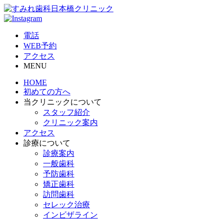
電話
WEB予約
アクセス
MENU
HOME
初めての方へ
当クリニックについて
スタッフ紹介
クリニック案内
アクセス
診療について
診療案内
一般歯科
予防歯科
矯正歯科
訪問歯科
セレック治療
インビザライン