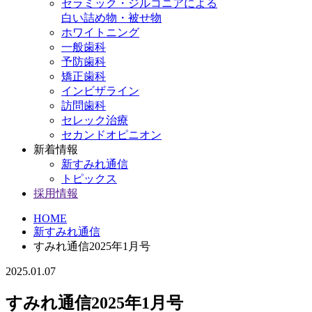
セラミック・ジルコニアによる
白い詰め物・被せ物
ホワイトニング
一般歯科
予防歯科
矯正歯科
インビザライン
訪問歯科
セレック治療
セカンドオピニオン
新着情報
新すみれ通信
トピックス
採用情報
HOME
新すみれ通信
すみれ通信2025年1月号
2025.01.07
すみれ通信2025年1月号