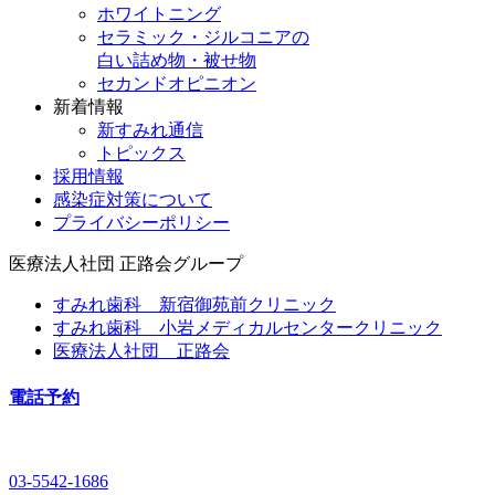
ホワイトニング
セラミック・ジルコニアの
白い詰め物・被せ物
セカンドオピニオン
新着情報
新すみれ通信
トピックス
採用情報
感染症対策について
プライバシーポリシー
医療法人社団
正路会グループ
すみれ歯科 新宿御苑前クリニック
すみれ歯科 小岩メディカルセンタークリニック
医療法人社団 正路会
電話予約
03-5542-1686