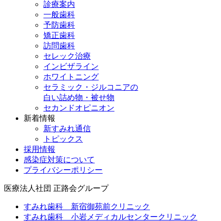
診療案内
一般歯科
予防歯科
矯正歯科
訪問歯科
セレック治療
インビザライン
ホワイトニング
セラミック・ジルコニアの
白い詰め物・被せ物
セカンドオピニオン
新着情報
新すみれ通信
トピックス
採用情報
感染症対策について
プライバシーポリシー
医療法人社団
正路会グループ
すみれ歯科 新宿御苑前クリニック
すみれ歯科 小岩メディカルセンタークリニック