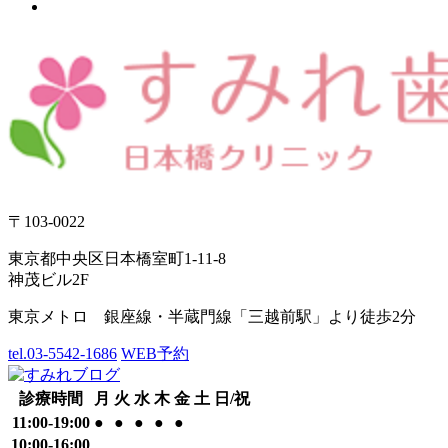
〒103-0022
東京都中央区日本橋室町1-11-8
神茂ビル2F
東京メトロ 銀座線・半蔵門線「三越前駅」より徒歩2分
tel.03-5542-1686
WEB予約
診療時間
月
火
水
木
金
土
日/祝
11:00-19:00
●
●
●
●
●
10:00-16:00