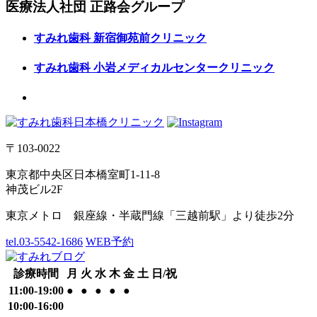
医療法人社団
正路会グループ
すみれ歯科
新宿御苑前クリニック
すみれ歯科
小岩メディカルセンタークリニック
〒103-0022
東京都中央区日本橋室町1-11-8
神茂ビル2F
東京メトロ 銀座線・半蔵門線「三越前駅」より徒歩2分
tel.03-5542-1686
WEB予約
診療時間
月
火
水
木
金
土
日/祝
11:00-19:00
●
●
●
●
●
10:00-16:00