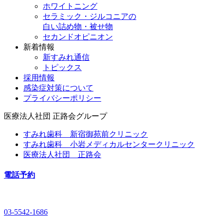
ホワイトニング
セラミック・ジルコニアの
白い詰め物・被せ物
セカンドオピニオン
新着情報
新すみれ通信
トピックス
採用情報
感染症対策について
プライバシーポリシー
医療法人社団
正路会グループ
すみれ歯科 新宿御苑前クリニック
すみれ歯科 小岩メディカルセンタークリニック
医療法人社団 正路会
電話予約
03-5542-1686